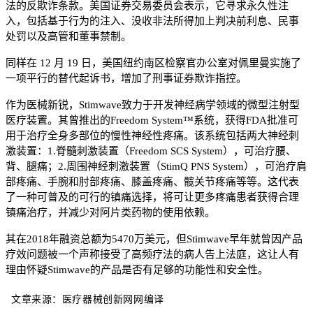
法的反欺诈条款。美国证券交易委员会表示，它寻求永久性注
入，包括基于行为的注入、没收非法所得加上判决前利息、民事
处罚以及高管和董事禁制。
同样在 12 月 19 日，美国纽约南区检察官办公室对佩里曼实施了
一项平行的替代起诉书，增加了刑事证券欺诈指控。
作为医械新锐，Stimwave致力于开发神经病学领域的微型注射型
医疗装置。其曾推出的Freedom System™系统，获得FDA批准可
用于治疗全身多部位的慢性神经性疼痛。该系统包括两大神经刺
激装置：1.脊髓刺激装置（Freedom SCS System），可治疗腰、
背、腿痛；2.周围神经刺激装置（StimQ PNS System），可治疗肩
部疼痛、手腕和肘部疼痛、膝盖疼痛、髋关节疼痛等等。这代表
了一种可普及的可行的镇痛选择，将可让更多疼痛患者获得合理
镇痛治疗，并减少对阿片类药物的使用依赖。
其在2018年融资总额为5470万美元，但Stimwave早年就曾因产品
疗效问题被一个声称接受了高频疗法的病人告上法庭，这让人有
理由怀疑Stimwave的产品是否有足够的功能性和安全性。
文章来源：医疗器械创新网网编译