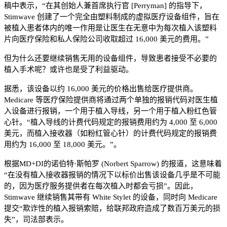
稿中表示，“在其创始人兼首席执行官 [Perryman] 的指导下，
Stimwave 创建了一个完全由塑料制成的虚拟医疗设备组件，旨在
被植入患者体内的唯一作用是让医生在无意中为每次植入该塑料
片向医疗保险和私人保险公司收取超过 16,000 美元的费用。”
但为什么还要继续销售无用的设备组件，导致患者接受不必要的
植入手术呢？或许也是受了利益驱动。
据悉，该设备以约 16,000 美元的价格出售给医疗提供商。
Medicare 等医疗保险提供商将通过两个单独的报销代码对医生植
入设备进行报销，一个用于植入导线，另一个用于植入粉红色管
心针。“植入导线的计费代码规定的报销费用约为 4,000 至 6,000
美元，而植入接收器（如粉红管心针）的计费代码规定的报销费
用约为 16,000 至 18,000 美元。”。
根据MD+DI的诺伯特·斯帕罗 (Norbert Sparrow) 的报道，这意味着
“在没有植入接收器报销的情况下以标价出售该设备几乎是不可能
的，因为医疗服务提供者在每次植入时都会亏损”。因此，
Stimwave 继续销售其带有 White Stylet 的设备，同时向 Medicare
提交“欺诈性的植入报销索赔，给联邦政府造成了数百万美元的损
失”，司法部表示。