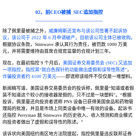
02、前CEO被捕 SEC追加指控
除了佩里曼被捕之外，
威廉姆斯还宣布与该公司签署不起诉协
议，该公司于 2022 年 6 月申请破产。目前该公司主体已被收购。
根据协议条款，Stimwave 承认其行为责任，被罚款 1000 万美
元，并将需要维持由首席合规官监督的合规计划三年。
现在，在最初指控 9 个月后，
美国证券交易委员会 (SEC) 又追加
一项指控
，
指控其“就白色探针的功能做出虚假和误导性陈述”
，
诈骗投资者约 4100 万美元
——即谎称该组件不仅仅是一堆塑料。
新闻稿写道，
美国证券交易委员会的投诉
称，佩里曼“知道或者假
装不知道这个较小的接收器是假的，只不过是一块塑料”。“根据
投诉，佩里曼还向投资者谎称 PNS 设备已获得美国食品和药物管
理局的批准，并且是市场上同类设备中唯一有效的设备。起诉书
还指控 Perryman 就 Stimwave 的历史收入、收入预测和商业模式
向投资者做出了虚假和误导性的陈述。”
该诉状向美国纽约南区地方法院提起，指控佩里曼违反联邦证券