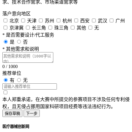
求、技术合作需求、市场渠道需求等
落户意向地区
北京
天津
苏州
杭州
西安
武汉
广州
京津冀
长三角
珠三角
其他
无
*
是否需要设计/代工服务
是
否
*
其他需求和说明
0
/
1000
推荐单位
有
无
本人郑重承诺，在大赛中所提交的参赛项目不涉及任何专利侵
权，且无侵占挪用国家科研项目经费等违法违纪行为。
保存草稿
下一步
医疗器械创新网