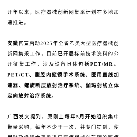
开年以来，医疗器械创新网集采计划在多地加
速推进。
安徽
官宣
启动2025年全省乙类大型医疗器械创
新网集采工作，目前已开展标前技术资料
的公
开征集工作，涉及设备具体包括
PET/MR
、
PET/CT
、
腹腔内窥镜手术系统
、
医用直线加
速器
、
螺旋断层放射治疗系统
、
伽玛射线立体
定向放射治疗系统
。
广西
发文提到，原则上
每年5月开始
组织集中
带量采购，每年不少于一次，并专门提到，
使