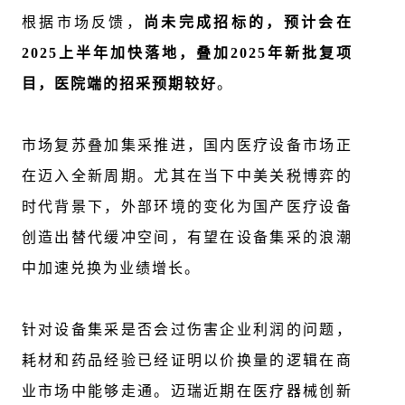
根据市场反馈，
尚未
完成
招标的
，预计会在
2025
上半年
加快
落地，
叠加
2025
年新批复项
目，医院端的招采预期
较好
。
市场复苏叠加集采推进
，国内医疗设备市场正
在迈入全新周期。尤其在当下中美关税博弈的
时代背景下，外部环境的变化为国产医疗设备
创造出替代缓冲空间，有望在设备集采的浪潮
中加速兑换为业绩增长。
针对设备集采是否会过伤害企业利润的问题，
耗材和药品经验已经证明以价换量的逻辑在商
业市场中能够走通。
迈瑞近期在医疗器械创新